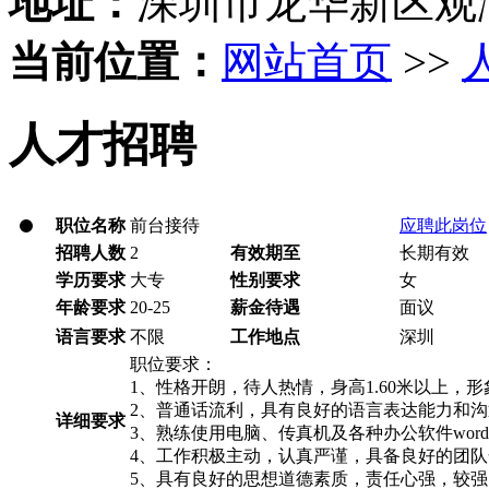
地址：
深圳市龙华新区观
当前位置：
网站首页
>>
人才招聘
职位名称
前台接待
应聘此岗位
招聘人数
2
有效期至
长期有效
学历要求
大专
性别要求
女
年龄要求
20-25
薪金待遇
面议
语言要求
不限
工作地点
深圳
职位要求：
1、性格开朗，待人热情，身高1.60米以上，
2、普通话流利，具有良好的语言表达能力和
详细要求
3、熟练使用电脑、传真机及各种办公软件word，e
4、工作积极主动，认真严谨，具备良好的团
5、具有良好的思想道德素质，责任心强，较